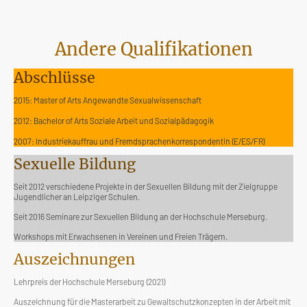
Andere Qualifikationen
Abschlüsse
2015: Master of Arts Angewandte Sexualwissenschaft
2012: Bachelor of Arts Soziale Arbeit und Sozialpädagogik
2007: Industriekauffrau und Fremdsprachenkorrespondentin (E/ES/FR)
Sexuelle Bildung
Seit 2012 verschiedene Projekte in der Sexuellen Bildung mit der Zielgruppe
Jugendlicher an Leipziger Schulen.
Seit 2016 Seminare zur Sexuellen Bildung an der Hochschule Merseburg.
Workshops mit Erwachsenen in Vereinen und Freien Trägern.
Auszeichnungen
Lehrpreis der Hochschule Merseburg (2021)
Auszeichnung für die Masterarbeit zu Gewaltschutzkonzepten in der Arbeit mit