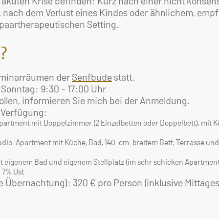
er akuten Krise befinden: Kurz nach einer nicht konsen
nach dem Verlust eines Kindes oder ähnlichem, empfe
paartherapeutischen Setting.
l?
Seminarräumen der
Senfbude
statt.
 Sonntag: 9:30 - 17:00 Uhr
ollen, informieren Sie mich bei der Anmeldung.
 Verfügung:
rtment mit Doppelzimmer (2 Einzelbetten oder Doppelbett), mit Kü
dio-Apartment mit Küche, Bad, 140-cm-breitem Bett, Terrasse und e
 eigenem Bad und eigenem Stellplatz (im sehr schicken Apartment
. 7% Ust
e Übernachtung): 320 € pro Person (inklusive Mittag