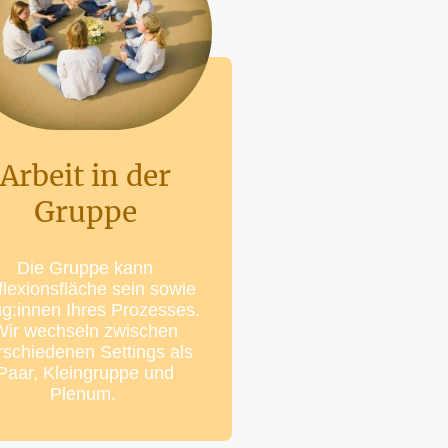
Arbeit in der
Gruppe
Die Gruppe kann
lexionsfläche sein sowie
g:innen Ihres Prozesses.
Wir wechseln zwischen
rschiedenen Settings als
Paar, Kleingruppe und
Plenum.