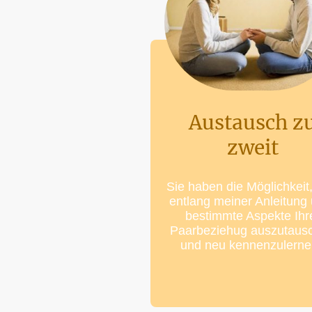
Austausch z
zweit
Sie haben die Möglichkeit,
entlang meiner Anleitung
bestimmte Aspekte Ihr
Paarbeziehug auszutaus
und neu kennenzulern