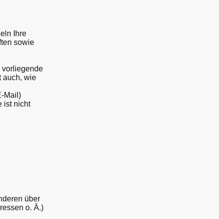
eln Ihre
ften sowie
 vorliegende
t auch, wie
E-Mail)
ist nicht
anderen über
essen o. Ä.)