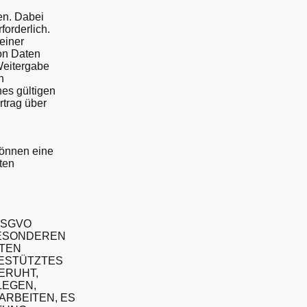
en. Dabei
forderlich.
einer
von Daten
 Weitergabe
n
es gültigen
rtrag über
können eine
gten
DSGVO
 BESONDEREN
ATEN
GESTÜTZTES
ERUHT,
LEGEN,
RBEITEN, ES