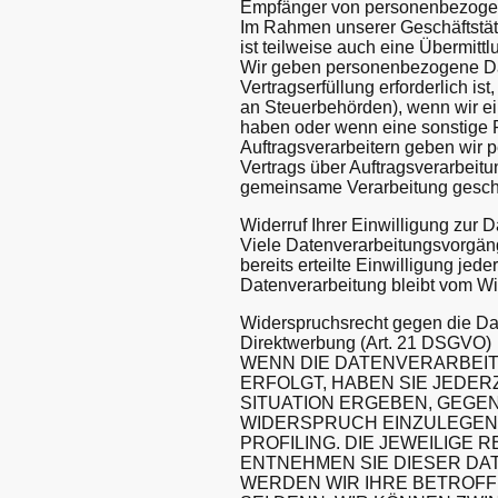
Empfänger von personenbezoge
Im Rahmen unserer Geschäftstäti
ist teilweise auch eine Übermitt
Wir geben personenbezogene Dat
Vertragserfüllung erforderlich is
an Steuerbehörden), wenn wir ein
haben oder wenn eine sonstige 
Auftragsverarbeitern geben wir
Vertrags über Auftragsverarbeitu
gemeinsame Verarbeitung gesch
Widerruf Ihrer Einwilligung zur 
Viele Datenverarbeitungsvorgäng
bereits erteilte Einwilligung jed
Datenverarbeitung bleibt vom Wi
Widerspruchsrecht gegen die D
Direktwerbung (Art. 21 DSGVO)
WENN DIE DATENVERARBEITU
ERFOLGT, HABEN SIE JEDER
SITUATION ERGEBEN, GEGE
WIDERSPRUCH EINZULEGEN; 
PROFILING. DIE JEWEILIGE
ENTNEHMEN SIE DIESER DA
WERDEN WIR IHRE BETROF