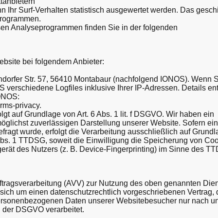
tanbietern
 Ihr Surf-Verhalten statistisch ausgewertet werden. Das geschi
programmen.
iesen Analyseprogrammen finden Sie in der folgenden
ebsite bei folgendem Anbieter:
ndorfer Str. 57, 56410 Montabaur (nachfolgend IONOS). Wenn 
 verschiedene Logfiles inklusive Ihrer IP-Adressen. Details e
IONOS:
erms-privacy.
t auf Grundlage von Art. 6 Abs. 1 lit. f DSGVO. Wir haben ein
möglichst zuverlässigen Darstellung unserer Website. Sofern ei
ragt wurde, erfolgt die Verarbeitung ausschließlich auf Grundl
Abs. 1 TTDSG, soweit die Einwilligung die Speicherung von Co
gerät des Nutzers (z. B. Device-Fingerprinting) im Sinne des T
uftragsverarbeitung (AVV) zur Nutzung des oben genannten Die
 sich um einen datenschutzrechtlich vorgeschriebenen Vertrag, 
 personenbezogenen Daten unserer Websitebesucher nur nach u
 der DSGVO verarbeitet.