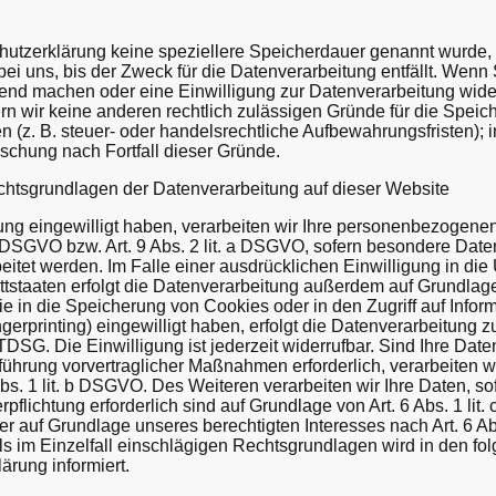
hutzerklärung keine speziellere Speicherdauer genannt wurde,
i uns, bis der Zweck für die Datenverarbeitung entfällt. Wenn 
end machen oder eine Einwilligung zur Datenverarbeitung wide
rn wir keine anderen rechtlich zulässigen Gründe für die Speic
z. B. steuer- oder handelsrechtliche Aufbewahrungsfristen); 
öschung nach Fortfall dieser Gründe.
htsgrundlagen der Datenverarbeitung auf dieser Website
tung eingewilligt haben, verarbeiten wir Ihre personenbezogene
 a DSGVO bzw. Art. 9 Abs. 2 lit. a DSGVO, sofern besondere Dat
itet werden. Im Falle einer ausdrücklichen Einwilligung in die
tstaaten erfolgt die Datenverarbeitung außerdem auf Grundlage
ie in die Speicherung von Cookies oder in den Zugriff auf Infor
ngerprinting) eingewilligt haben, erfolgt die Datenverarbeitung z
DSG. Die Einwilligung ist jederzeit widerrufbar. Sind Ihre Date
führung vorvertraglicher Maßnahmen erforderlich, verarbeiten wi
bs. 1 lit. b DSGVO. Des Weiteren verarbeiten wir Ihre Daten, so
erpflichtung erforderlich sind auf Grundlage von Art. 6 Abs. 1 lit
 auf Grundlage unseres berechtigten Interesses nach Art. 6 Abs. 
s im Einzelfall einschlägigen Rechtsgrundlagen wird in den fo
ärung informiert.