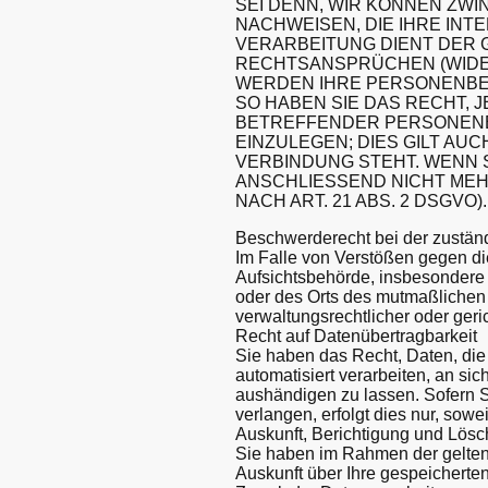
SEI DENN, WIR KÖNNEN ZW
NACHWEISEN, DIE IHRE INT
VERARBEITUNG DIENT DER
RECHTSANSPRÜCHEN (WIDER
WERDEN IHRE PERSONENBE
SO HABEN SIE DAS RECHT, 
BETREFFENDER PERSONEN
EINZULEGEN; DIES GILT AU
VERBINDUNG STEHT. WENN
ANSCHLIESSEND NICHT ME
NACH ART. 21 ABS. 2 DSGVO).
Beschwerderecht bei der zustän
Im Falle von Verstößen gegen d
Aufsichtsbehörde, insbesondere i
oder des Orts des mutmaßlichen
verwaltungsrechtlicher oder geri
Recht auf Datenübertragbarkeit
Sie haben das Recht, Daten, die 
automatisiert verarbeiten, an si
aushändigen zu lassen. Sofern S
verlangen, erfolgt dies nur, sowe
Auskunft, Berichtigung und Lös
Sie haben im Rahmen der gelten
Auskunft über Ihre gespeichert