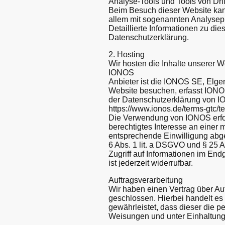
Analyse-Tools und Tools von Drit
Beim Besuch dieser Website kann
allem mit sogenannten Analyse
Detaillierte Informationen zu d
Datenschutzerklärung.
2. Hosting
Wir hosten die Inhalte unserer W
IONOS
Anbieter ist die IONOS SE, Elge
Website besuchen, erfasst IONOS
der Datenschutzerklärung von 
https://www.ionos.de/terms-gtc/t
Die Verwendung von IONOS erfolg
berechtigtes Interesse an einer 
entsprechende Einwilligung abgef
6 Abs. 1 lit. a DSGVO und § 25 
Zugriff auf Informationen im End
ist jederzeit widerrufbar.
Auftragsverarbeitung
Wir haben einen Vertrag über A
geschlossen. Hierbei handelt es
gewährleistet, dass dieser die
Weisungen und unter Einhaltung