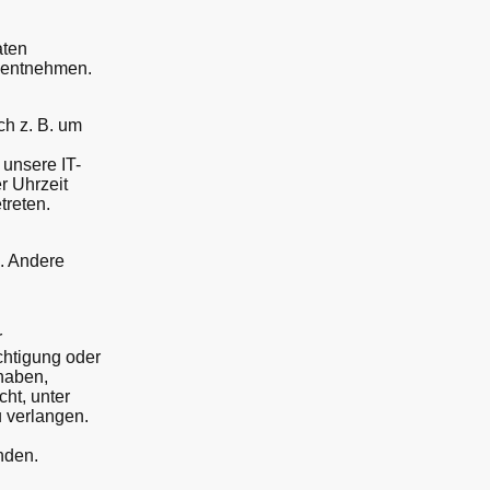
aten
g entnehmen.
ch z. B. um
unsere IT-
r Uhrzeit
treten.
n. Andere
r
chtigung oder
 haben,
ht, unter
 verlangen.
nden.