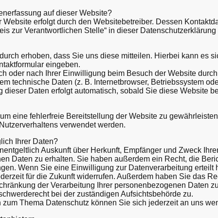
atenerfassung auf dieser Website?
r Website erfolgt durch den Websitebetreiber. Dessen Kontaktd
is zur Verantwortlichen Stelle“ in dieser Datenschutzerklärun
urch erhoben, dass Sie uns diese mitteilen. Hierbei kann es si
ntaktformular eingeben.
 oder nach Ihrer Einwilligung beim Besuch der Website durch 
lem technische Daten (z. B. Internetbrowser, Betriebssystem ode
g dieser Daten erfolgt automatisch, sobald Sie diese Website be
 um eine fehlerfreie Bereitstellung der Website zu gewährleiste
 Nutzerverhaltens verwendet werden.
ich Ihrer Daten?
unentgeltlich Auskunft über Herkunft, Empfänger und Zweck Ihre
n Daten zu erhalten. Sie haben außerdem ein Recht, die Beri
gen. Wenn Sie eine Einwilligung zur Datenverarbeitung erteilt
derzeit für die Zukunft widerrufen. Außerdem haben Sie das Rec
hränkung der Verarbeitung Ihrer personenbezogenen Daten zu
schwerderecht bei der zuständigen Aufsichtsbehörde zu.
n zum Thema Datenschutz können Sie sich jederzeit an uns we