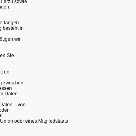
 Hierzu sowie
nden.
erlangen.
 besteht in
ötigen wir
en Sie
t der
g zwischen
ressen
en Daten
 Daten – von
oder
r
Union oder eines Mitgliedstaats