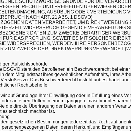
INGENDE SCHUTZWÜRDIGE GRÜNDE FÜR DIE VERARBEI
ERESSEN, RECHTE UND FREIHEITEN ÜBERWIEGEN ODER
 GELTENDMACHUNG, AUSÜBUNG ODER VERTEIDIGUNG 
SPRUCH NACH ART. 21 ABS. 1 DSGVO).
ZOGENEN DATEN VERARBEITET, UM DIREKTWERBUNG Z
JEDERZEIT WIDERSPRUCH GEGEN DIE VERARBEITUNG S
BEZOGENER DATEN ZUM ZWECKE DERARTIGER WERB
CH FÜR DAS PROFILING, SOWEIT ES MIT SOLCHER DIRE
 SIE WIDERSPRECHEN, WERDEN IHRE PERSONENBEZO
HR ZUM ZWECKE DER DIREKTWERBUNG VERWENDET (
digen Aufsichtsbehörde
ie DSGVO steht den Betroffenen ein Beschwerderecht bei einer
n dem Mitgliedstaat ihres gewöhnlichen Aufenthalts, ihres Arbe
 Verstoßes zu. Das Beschwerderecht besteht unbeschadet ande
chtlicher Rechtsbehelfe.
wir auf Grundlage Ihrer Einwilligung oder in Erfüllung eines Ver
ch oder an einen Dritten in einem gängigen, maschinenlesbaren
ie die direkte Übertragung der Daten an einen anderen Verantw
it es technisch machbar ist.
chung
den gesetzlichen Bestimmungen jederzeit das Recht auf unentg
en personenbezogenen Daten, deren Herkunft und Empfänger u