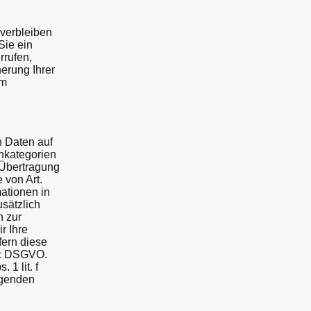
 verbleiben
Sie ein
rrufen,
herung Ihrer
im
n Daten auf
enkategorien
 Übertragung
 von Art.
mationen in
usätzlich
n zur
r Ihre
fern diese
. c DSGVO.
1 lit. f
lgenden