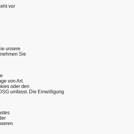
eht vor
Sie unsere
ntnehmen Sie
ne
age von Art.
okies oder den
TDSG umfasst. Die Einwilligung
nstes
der
nseren