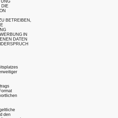
TUNG
 DIE
VON
U BETREIBEN,
IE
UNG
KTWERBUNG IN
GENEN DATEN
WIDERSPRUCH
itsplatzes
rweitiger
trags
 Format
ortlichen
eltliche
nd den