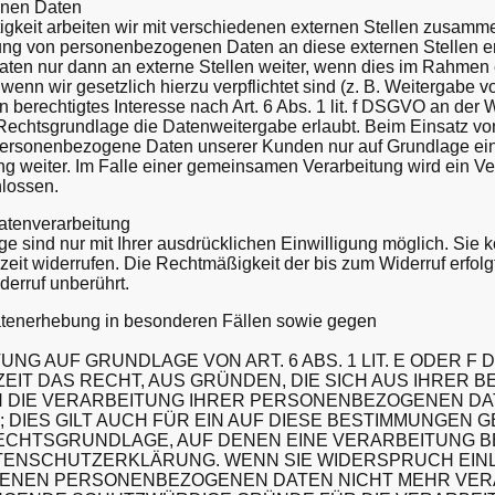
nen Daten
gkeit arbeiten wir mit verschiedenen externen Stellen zusamm
lung von personenbezogenen Daten an diese externen Stellen er
en nur dann an externe Stellen weiter, wenn dies im Rahmen 
t, wenn wir gesetzlich hierzu verpflichtet sind (z. B. Weitergabe 
 berechtigtes Interesse nach Art. 6 Abs. 1 lit. f DSGVO an der
Rechtsgrundlage die Datenweitergabe erlaubt. Beim Einsatz vo
 personenbezogene Daten unserer Kunden nur auf Grundlage ein
ng weiter. Im Falle einer gemeinsamen Verarbeitung wird ein Ve
lossen.
Datenverarbeitung
e sind nur mit Ihrer ausdrücklichen Einwilligung möglich. Sie 
erzeit widerrufen. Die Rechtmäßigkeit der bis zum Widerruf erfol
derruf unberührt.
atenerhebung in besonderen Fällen sowie gegen
NG AUF GRUNDLAGE VON ART. 6 ABS. 1 LIT. E ODER F 
ZEIT DAS RECHT, AUS GRÜNDEN, DIE SICH AUS IHRER
N DIE VERARBEITUNG IHRER PERSONENBEZOGENEN D
DIES GILT AUCH FÜR EIN AUF DIESE BESTIMMUNGEN 
 RECHTSGRUNDLAGE, AUF DENEN EINE VERARBEITUNG B
TENSCHUTZERKLÄRUNG. WENN SIE WIDERSPRUCH EIN
FENEN PERSONENBEZOGENEN DATEN NICHT MEHR VERA